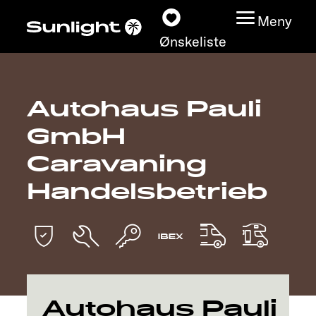
Meny
Ønskeliste
Autohaus Pauli
Modeller
GmbH
Konfigurator
Caravaning
Handelsbetrieb
Finn din Sunlight
Finn forhandler
Oppdage
Service
Autohaus Pauli