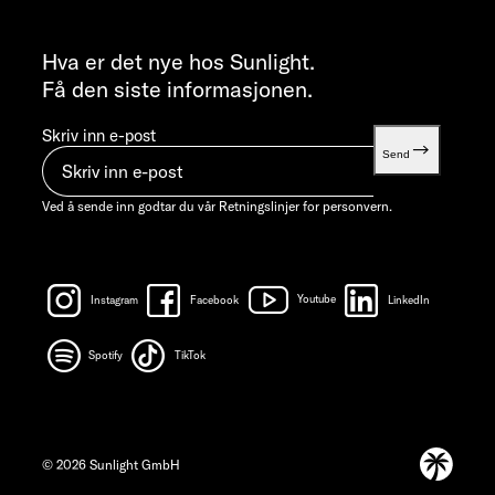
INFORMASJON
info@sunlight.de
Hva er det nye hos Sunlight.
Få den siste informasjonen.
Skriv inn e-post
Send
Ved å sende inn godtar du vår
Retningslinjer for personvern.
Instagram
Facebook
Youtube
LinkedIn
Spotify
TikTok
© 2026 Sunlight GmbH