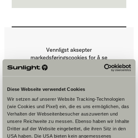
Vennligst aksepter
markedsføringscookies for å se
innholdet.
Innstillinger for cookies
Diese Webseite verwendet Cookies
Wir setzen auf unserer Website Tracking-Technologien
(wie Cookies und Pixel) ein, die es uns ermöglichen, das
Verhalten der Webseitenbesucher auszuwerten und
unsere Reichweite zu messen. Ebenso haben wir Inhalte
Dritter auf der Website eingebettet, die ihren Sitz in den
USA haben. Die USA bieten kein angemessenes