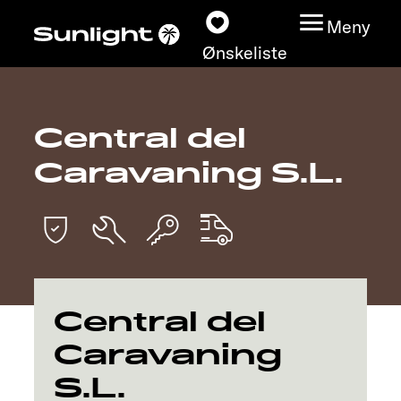
Meny
Ønskeliste
Central del
Modeller
Caravaning S.L.
Konfigurator
Finn din Sunlight
Finn forhandler
Central del
Oppdage
Caravaning
S.L.
Service