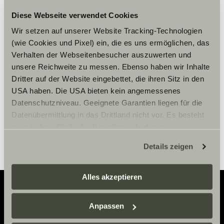
Diese Webseite verwendet Cookies
Vennligst aksepter
Wir setzen auf unserer Website Tracking-Technologien
markedsføringscookies for å se
(wie Cookies und Pixel) ein, die es uns ermöglichen, das
innholdet.
Verhalten der Webseitenbesucher auszuwerten und
unsere Reichweite zu messen. Ebenso haben wir Inhalte
Dritter auf der Website eingebettet, die ihren Sitz in den
Innstillinger for cookies
USA haben. Die USA bieten kein angemessenes
Datenschutzniveau. Geeignete Garantien liegen für die
Datenübermittlung in das Drittland nicht vor. Es besteht
ein erhöhtes Risiko für Betroffene, da diesen
möglicherweise keine Rechtsbehelfsmöglichkeiten
Details zeigen
zustehen. Eingesetzte Dienstleister können Daten für
eigene Zwecke verarbeiten und mit anderen Daten
zusammenführen. Weitere Informationen finden Sie hier:
Alles akzeptieren
Datenschutzerklärung
/
Datenschutzerklärung
Sunlight Business
. Akzeptieren Sie oder wählen Sie
Anpassen
Adventure
einzelne Cookies/Dienste in den Einstellungen aus,
erteilen Sie uns Ihre Einwilligung zur Verarbeitung Ihrer