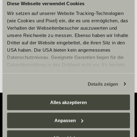
Vennligst aksepter
Diese Webseite verwendet Cookies
markedsføringscookies for å se
Wir setzen auf unserer Website Tracking-Technologien
innholdet.
(wie Cookies und Pixel) ein, die es uns ermöglichen, das
Verhalten der Webseitenbesucher auszuwerten und
unsere Reichweite zu messen. Ebenso haben wir Inhalte
Innstillinger for cookies
Dritter auf der Website eingebettet, die ihren Sitz in den
USA haben. Die USA bieten kein angemessenes
Datenschutzniveau. Geeignete Garantien liegen für die
Datenübermittlung in das Drittland nicht vor. Es besteht
ein erhöhtes Risiko für Betroffene, da diesen
möglicherweise keine Rechtsbehelfsmöglichkeiten
Details zeigen
zustehen. Eingesetzte Dienstleister können Daten für
eigene Zwecke verarbeiten und mit anderen Daten
zusammenführen. Weitere Informationen finden Sie hier:
Alles akzeptieren
Datenschutzerklärung
/
Datenschutzerklärung
Sunlight Business
. Akzeptieren Sie oder wählen Sie
Adventure
Anpassen
einzelne Cookies/Dienste in den Einstellungen aus,
Now.
erteilen Sie uns Ihre Einwilligung zur Verarbeitung Ihrer