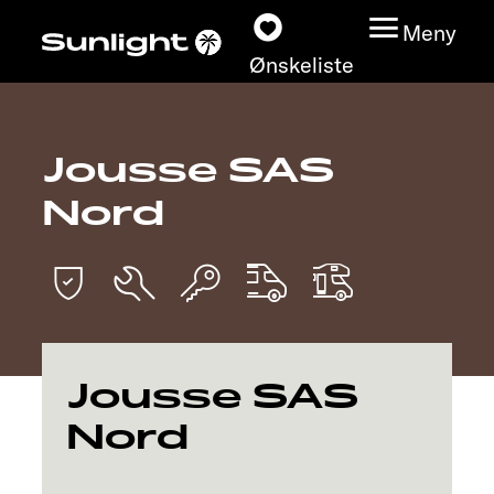
Meny
Ønskeliste
Jousse SAS
Modeller
Nord
Konfigurator
Finn din Sunlight
Finn forhandler
Jousse SAS
Oppdage
Nord
Service