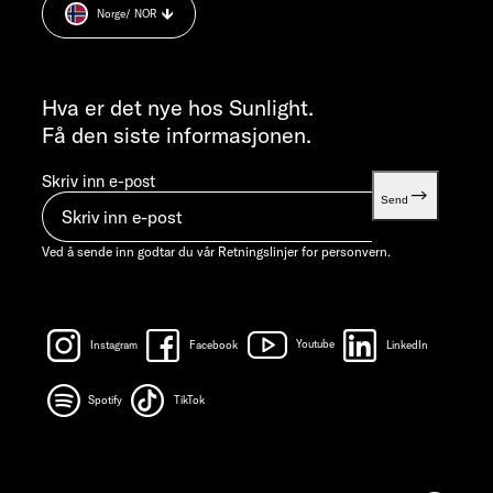
MANDAG-TORSDAG 07:30 - 12:00 OG 13:00 - 16:00 / FREDAG ​​
Norge
/ NOR
Informasjon om vekt
07:30 - 12:00
INFORMASJON
info@sunlight.de
Hva er det nye hos Sunlight.
Få den siste informasjonen.
Skriv inn e-post
Send
Ved å sende inn godtar du vår
Retningslinjer for personvern.
Instagram
Facebook
Youtube
LinkedIn
Spotify
TikTok