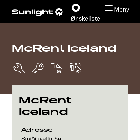
Meny
Ønskeliste
McRent Iceland
Modeller
Konfigurator
Finn din Sunlight
McRent
Finn forhandler
Iceland
Oppdage
Adresse
Service
Smiðjuvellir 5a