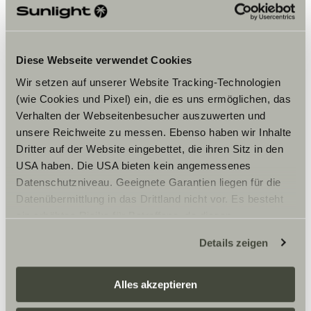
innholdet.
Innstillinger for cookies
Diese Webseite verwendet Cookies
Wir setzen auf unserer Website Tracking-Technologien
(wie Cookies und Pixel) ein, die es uns ermöglichen, das
Verhalten der Webseitenbesucher auszuwerten und
unsere Reichweite zu messen. Ebenso haben wir Inhalte
Dritter auf der Website eingebettet, die ihren Sitz in den
USA haben. Die USA bieten kein angemessenes
Åpningstider
Datenschutzniveau. Geeignete Garantien liegen für die
Datenübermittlung in das Drittland nicht vor. Es besteht
Monday until Friday
ein erhöhtes Risiko für Betroffene, da diesen
09:00 until 18:00
Saturday until Sunday
möglicherweise keine Rechtsbehelfsmöglichkeiten
Details zeigen
09:00 until 17:00
zustehen. Eingesetzte Dienstleister können Daten für
eigene Zwecke verarbeiten und mit anderen Daten
zusammenführen. Weitere Informationen finden Sie hier:
Alles akzeptieren
Datenschutzerklärung
/
Datenschutzerklärung