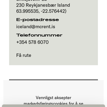
230
Reykjanesbær
Island
63.995535
,
-22.576442
)
E-postadresse
iceland@mcrent.is
Telefonnummer
+354 578 6070
Få rute
Vennligst aksepter
markedsføringscookies for å se