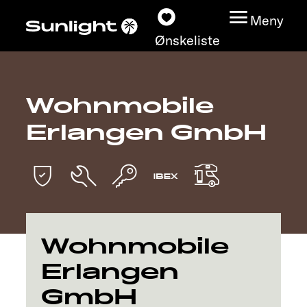
Meny
Ønskeliste
Wohnmobile
Modeller
Erlangen GmbH
Konfigurator
Finn din Sunlight
Finn forhandler
Wohnmobile
Oppdage
Erlangen
GmbH
Service