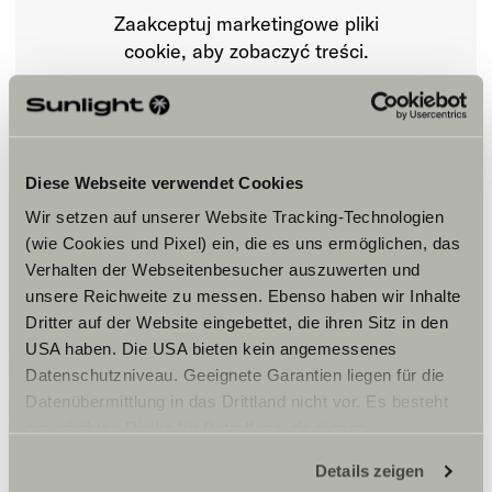
Zaakceptuj marketingowe pliki
cookie, aby zobaczyć treści.
Ustawienia plików cookie
Diese Webseite verwendet Cookies
Wir setzen auf unserer Website Tracking-Technologien
(wie Cookies und Pixel) ein, die es uns ermöglichen, das
Verhalten der Webseitenbesucher auszuwerten und
unsere Reichweite zu messen. Ebenso haben wir Inhalte
Dritter auf der Website eingebettet, die ihren Sitz in den
Godziny otwarcia
USA haben. Die USA bieten kein angemessenes
Datenschutzniveau. Geeignete Garantien liegen für die
FAHRZEUGVERKAUF/ZUBEHÖRSHOP
Montag – Freitag:
Datenübermittlung in das Drittland nicht vor. Es besteht
09:00 -18:00 Uhr
ein erhöhtes Risiko für Betroffene, da diesen
Samstag:
möglicherweise keine Rechtsbehelfsmöglichkeiten
09:00 – 14:00 Uhr
Details zeigen
zustehen. Eingesetzte Dienstleister können Daten für
Sonntag und Feiertags geschlossen