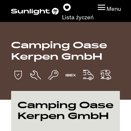
Menu
Lista życzeń
Camping Oase
Modele
Kerpen GmbH
Wyszukiwarka
pojazdów
Wyszukiwanie
dystrybutorów
Camping Oase
Badać
Kerpen GmbH
Praca