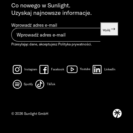
info@sunlight.de
Co nowego w Sunlight.
Uzyskaj najnowsze informacje.
Wprowadź adres e-mail
Wyślij
Przesyłając dane, akceptujesz
Polityka prywatności
.
Instagram
Facebook
Youtube
LinkedIn
Spotify
TikTok
© 2026 Sunlight GmbH