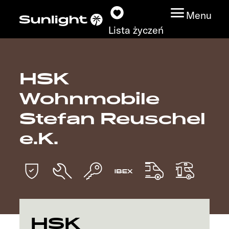
Menu
Lista życzeń
HSK
Modele
Wohnmobile
Wyszukiwarka
Stefan Reuschel
pojazdów
e.K.
Wyszukiwanie
dystrybutorów
Badać
HSK
Praca