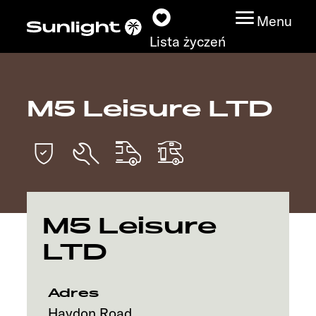
Menu
Lista życzeń
M5 Leisure LTD
Modele
Wyszukiwarka
pojazdów
Wyszukiwanie
M5 Leisure
dystrybutorów
LTD
Badać
Adres
Praca
Haydon Road