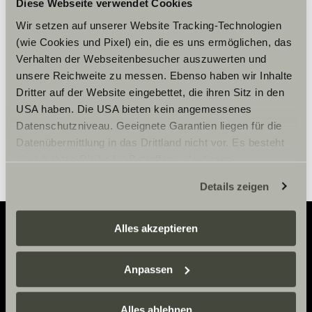
Zaakceptuj marketingowe pliki
Diese Webseite verwendet Cookies
cookie, aby zobaczyć treści.
Wir setzen auf unserer Website Tracking-Technologien
(wie Cookies und Pixel) ein, die es uns ermöglichen, das
Verhalten der Webseitenbesucher auszuwerten und
Ustawienia plików cookie
unsere Reichweite zu messen. Ebenso haben wir Inhalte
Dritter auf der Website eingebettet, die ihren Sitz in den
USA haben. Die USA bieten kein angemessenes
Datenschutzniveau. Geeignete Garantien liegen für die
Datenübermittlung in das Drittland nicht vor. Es besteht
ein erhöhtes Risiko für Betroffene, da diesen
möglicherweise keine Rechtsbehelfsmöglichkeiten
Details zeigen
zustehen. Eingesetzte Dienstleister können Daten für
eigene Zwecke verarbeiten und mit anderen Daten
zusammenführen. Weitere Informationen finden Sie hier:
Alles akzeptieren
Datenschutzerklärung
/
Datenschutzerklärung
Adventure
Sunlight Business
. Akzeptieren Sie oder wählen Sie
Anpassen
einzelne Cookies/Dienste in den Einstellungen aus,
Now.
erteilen Sie uns Ihre Einwilligung zur Verarbeitung Ihrer
Daten zu den genannten Zwecken. Die Einwilligung ist
Alles ablehnen