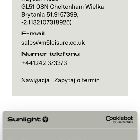
GL51 0SN
Cheltenham
Wielka
Brytania
51.9157399
,
-2.1132107318925
)
E-mail
sales@m5leisure.co.uk
Numer telefonu
+441242 373373
Nawigacja
Zapytaj o termin