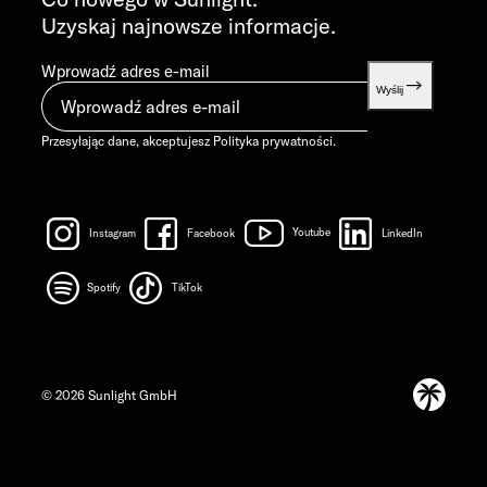
Uzyskaj najnowsze informacje.
Wprowadź adres e-mail
Wyślij
Przesyłając dane, akceptujesz
Polityka prywatności
.
Instagram
Facebook
Youtube
LinkedIn
Spotify
TikTok
© 2026 Sunlight GmbH