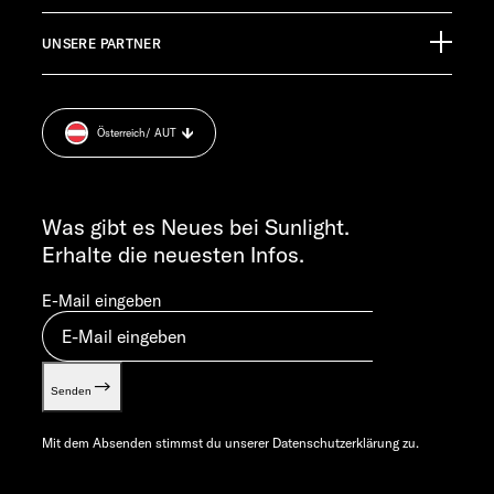
EHG Finance
Pressroom
TECHNISCHER KUNDENDIENST
UNSERE PARTNER
Anschlussgarantie
Impressum
service@service.sunlight.de
Datenschutzerklärung
+49 7562 9870
Sicherheitshinweis
MO-DO 7:30 – 12:00 UND 13:00 – 16:00 UHR
Österreich
/ AUT
Cookie Consent
FR 7:30 – 12:00 UHR
Gewichts­informationen
ALLGEMEINE ANFRAGEN
Let’s play!
info@sunlight.de
Was gibt es Neues bei Sunlight.
Erhalte die neuesten Infos.
E-Mail eingeben
Senden
Mit dem Absenden stimmst du unserer
Datenschutzerklärung
zu.