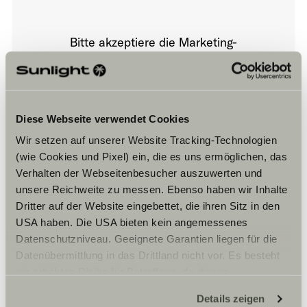
Bitte akzeptiere die Marketing-
Cookies, um die Inhalte zu sehen.
Cookie-Einstellungen
Diese Webseite verwendet Cookies
Wir setzen auf unserer Website Tracking-Technologien
(wie Cookies und Pixel) ein, die es uns ermöglichen, das
Verhalten der Webseitenbesucher auszuwerten und
unsere Reichweite zu messen. Ebenso haben wir Inhalte
Dritter auf der Website eingebettet, die ihren Sitz in den
USA haben. Die USA bieten kein angemessenes
Öffnungszeiten
Datenschutzniveau. Geeignete Garantien liegen für die
Datenübermittlung in das Drittland nicht vor. Es besteht
Dienstag-Freitag: 8:00 – 12:00 – 13:30 – 17:30 (April –
ein erhöhtes Risiko für Betroffene, da diesen
September 18:00)
möglicherweise keine Rechtsbehelfsmöglichkeiten
Samstag: 9:00 – 12:00 – 13:00 – 16:00
Details zeigen
Unser Geschäft bleibt geschlossen: Sonntags, Montags,
zustehen. Eingesetzte Dienstleister können Daten für