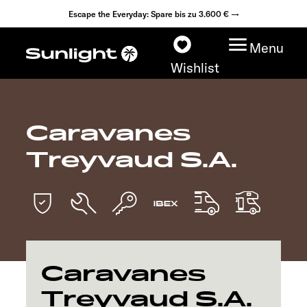
Escape the Everyday: Spare bis zu 3.600 € →
Menu
Wishlist
Caravanes
Modelle
Treyvaud S.A.
Konfigurator
Fahrzeugfinder
Händlersuche
Caravanes
Explore
Treyvaud S.A.