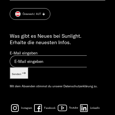
Datenschutzerklärung
+49 7562 9870
Sicherheitshinweis
MO-DO 7:30 – 12:00 UND 13:00 – 16:00 UHR
Österreich
/ AUT
Cookie Consent
FR 7:30 – 12:00 UHR
Gewichts­informationen
ALLGEMEINE ANFRAGEN
Let’s play!
info@sunlight.de
Was gibt es Neues bei Sunlight.
Erhalte die neuesten Infos.
E-Mail eingeben
Senden
Mit dem Absenden stimmst du unserer
Datenschutzerklärung
zu.
Instagram
Facebook
Youtube
LinkedIn