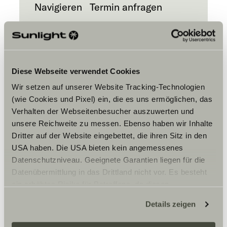
Navigieren
Termin anfragen
Diese Webseite verwendet Cookies
Wir setzen auf unserer Website Tracking-Technologien
(wie Cookies und Pixel) ein, die es uns ermöglichen, das
Bitte akzeptiere die Marketing-
Verhalten der Webseitenbesucher auszuwerten und
Cookies, um die Inhalte zu sehen.
unsere Reichweite zu messen. Ebenso haben wir Inhalte
Dritter auf der Website eingebettet, die ihren Sitz in den
USA haben. Die USA bieten kein angemessenes
Cookie-Einstellungen
Datenschutzniveau. Geeignete Garantien liegen für die
Datenübermittlung in das Drittland nicht vor. Es besteht
ein erhöhtes Risiko für Betroffene, da diesen
möglicherweise keine Rechtsbehelfsmöglichkeiten
Details zeigen
zustehen. Eingesetzte Dienstleister können Daten für
eigene Zwecke verarbeiten und mit anderen Daten