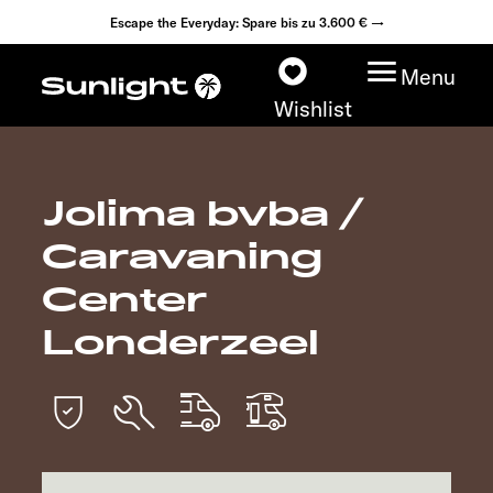
Escape the Everyday: Spare bis zu 3.600 € →
Menu
Wishlist
Jolima bvba /
Modelle
Caravaning
Konfigurator
Center
Londerzeel
Fahrzeugfinder
Händlersuche
Explore