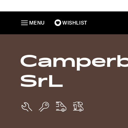
MENU
WISHLIST
Camperb
SrL