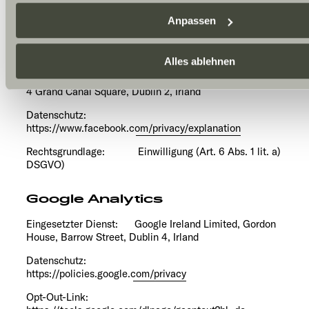
Besuch der Website nicht erforderlich und kann jederzeit übe
Anpassen
Einstellungen widerrufen werden. Klicken Sie auf Ablehnen, 
notwendigen Cookies auf der Webseite gesetzt, die für den s
Facebook Connect / Meta Pixel
Betrieb der Webseite und die Ermöglichung der Seitennavigat
Alles ablehnen
sind.
Eingesetzter Dienst: Meta Platforms Ireland Limited,
4 Grand Canal Square, Dublin 2, Irland
Datenschutz:
https://www.facebook.com/privacy/explanation
Rechtsgrundlage: Einwilligung (Art. 6 Abs. 1 lit. a)
DSGVO)
Google Analytics
Eingesetzter Dienst: Google Ireland Limited, Gordon
House, Barrow Street, Dublin 4, Irland
Datenschutz:
https://policies.google.com/privacy
Opt-Out-Link: