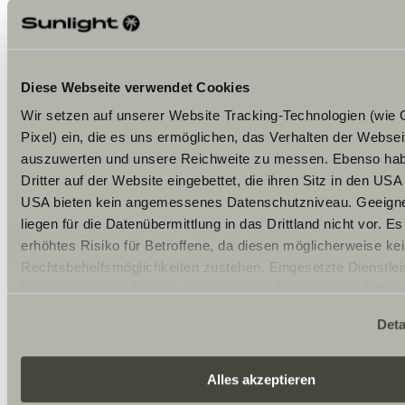
Kategorien Betroffener:
Webseitenbesucher,
Nutzer von Onlinediensten
Diese Webseite verwendet Cookies
Kategorien Daten:
Nutzerdaten (z.B.
Wir setzen auf unserer Website Tracking-Technologien (wie
besuchte Webseiten, Interesse an Inhalten,
Zugriffszeiten), Meta- und Kommunikationsdaten (z.B.
Pixel) ein, die es uns ermöglichen, das Verhalten der Webse
Geräteinformationen, IP-Adressen), Kontaktdaten (z.B.
auszuwerten und unsere Reichweite zu messen. Ebenso habe
E-Mail-Adresse, Telefonnummer), Inhaltsdaten (z.B.
Dritter auf der Website eingebettet, die ihren Sitz in den US
Textangaben, Fotografien, Videos)
USA bieten kein angemessenes Datenschutzniveau. Geeigne
Zwecke der Verarbeitung:
Webseiten-Analyse,
liegen für die Datenübermittlung in das Drittland nicht vor. Es
Reichweitenmessung, Auslastung und Auswertung der
erhöhtes Risiko für Betroffene, da diesen möglicherweise ke
Webseiten-Interaktion, Lead-Auswertung
Rechtsbehelfsmöglichkeiten zustehen. Eingesetzte Dienstlei
Rechtsgrundlagen:
Einwilligung (Art. 6 Abs.
Daten für eigene Zwecke verarbeiten und mit anderen Daten
1 lit. a) DSGVO); berechtigte Interessen (Art. 6 Abs. 1 lit.
zusammenführen. Weitere Informationen finden Sie hier:
f) DSGVO)
Deta
Datenschutzerklärung
/
Datenschutzerklärung Sunlight 
Berechtigte Interessen:
Optimierung und
Akzeptieren Sie oder wählen Sie einzelne Cookies/Dienste i
Weiterentwicklung der Webseite, Gewinnsteigerung,
Einstellungen aus, erteilen Sie uns Ihre Einwilligung zur Vera
Alles akzeptieren
Daten zu den genannten Zwecken. Die Einwilligung ist freiwill
Kundenbindung und -neugewinnung