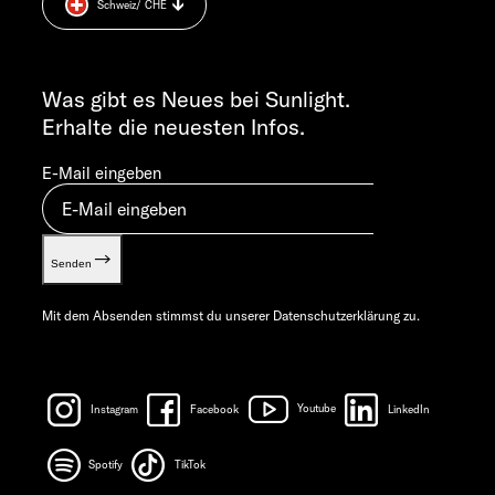
Schweiz
/ CHE
Cookie Consent
FR 7:30 – 12:00 UHR
Gewichts­informationen
ALLGEMEINE ANFRAGEN
Let’s play!
info@sunlight.de
Was gibt es Neues bei Sunlight.
Erhalte die neuesten Infos.
E-Mail eingeben
Senden
Mit dem Absenden stimmst du unserer
Datenschutzerklärung
zu.
Instagram
Facebook
Youtube
LinkedIn
Spotify
TikTok