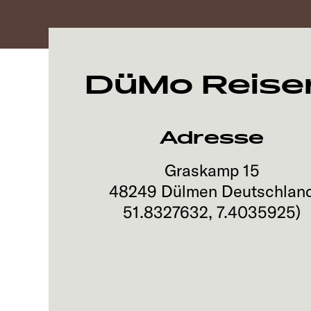
DüMo Reise
Adresse
Graskamp 15
48249
Dülmen
Deutschlan
51.8327632
,
7.4035925
)