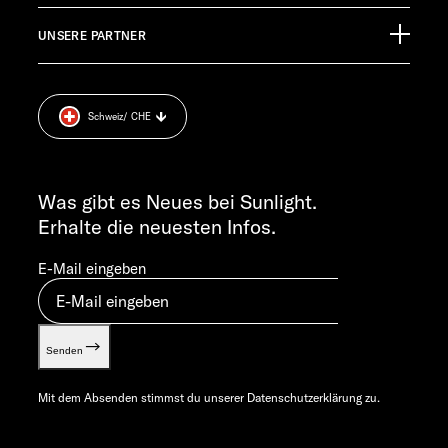
EHG Finance
Pressroom
TECHNISCHER KUNDENDIENST
UNSERE PARTNER
Anschlussgarantie
Impressum
service@service.sunlight.de
Datenschutzerklärung
+49 7562 9870
Sicherheitshinweis
MO-DO 7:30 – 12:00 UND 13:00 – 16:00 UHR
Schweiz
/ CHE
Cookie Consent
FR 7:30 – 12:00 UHR
Gewichts­informationen
ALLGEMEINE ANFRAGEN
Let’s play!
info@sunlight.de
Was gibt es Neues bei Sunlight.
Erhalte die neuesten Infos.
E-Mail eingeben
Senden
Mit dem Absenden stimmst du unserer
Datenschutzerklärung
zu.