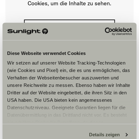
Cookies, um die Inhalte zu sehen.
Cookie-Einstellungen
Diese Webseite verwendet Cookies
Wir setzen auf unserer Website Tracking-Technologien
(wie Cookies und Pixel) ein, die es uns ermöglichen, das
Verhalten der Webseitenbesucher auszuwerten und
Öffnungszeiten
unsere Reichweite zu messen. Ebenso haben wir Inhalte
Dritter auf der Website eingebettet, die ihren Sitz in den
FAHRZEUGVERKAUF
USA haben. Die USA bieten kein angemessenes
Montag – Freitag:
09:00 – 12:00 Uhr
Datenschutzniveau. Geeignete Garantien liegen für die
14:00 – 18:00 Uhr
Datenübermittlung in das Drittland nicht vor. Es besteht
Samstag:
ein erhöhtes Risiko für Betroffene, da diesen
09:00 – 12:00 Uhr
möglicherweise keine Rechtsbehelfsmöglichkeiten
Details zeigen
WERKSTATT/KUNDENDIENST
zustehen. Eingesetzte Dienstleister können Daten für