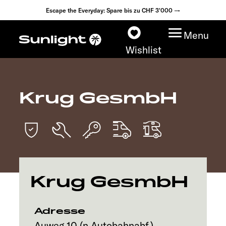
Escape the Everyday: Spare bis zu CHF 3'000 →
Menu
Wishlist
Krug GesmbH
Modelle
Konfigurator
Fahrzeugfinder
Krug GesmbH
Händlersuche
Explore
Adresse
Auweg 10 (n.Autobahnabf.)