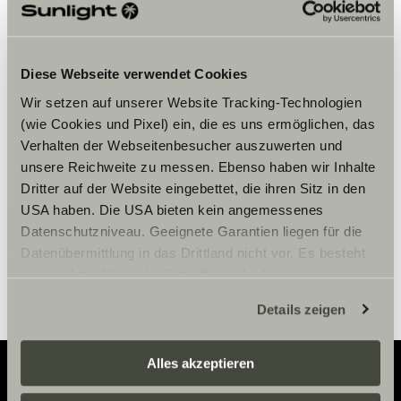
Diese Webseite verwendet Cookies
Bitte akzeptiere die Marketing-
Wir setzen auf unserer Website Tracking-Technologien
Cookies, um die Inhalte zu sehen.
(wie Cookies und Pixel) ein, die es uns ermöglichen, das
Verhalten der Webseitenbesucher auszuwerten und
unsere Reichweite zu messen. Ebenso haben wir Inhalte
Cookie-Einstellungen
Dritter auf der Website eingebettet, die ihren Sitz in den
USA haben. Die USA bieten kein angemessenes
Datenschutzniveau. Geeignete Garantien liegen für die
Datenübermittlung in das Drittland nicht vor. Es besteht
ein erhöhtes Risiko für Betroffene, da diesen
möglicherweise keine Rechtsbehelfsmöglichkeiten
Details zeigen
zustehen. Eingesetzte Dienstleister können Daten für
eigene Zwecke verarbeiten und mit anderen Daten
zusammenführen. Weitere Informationen finden Sie hier:
Alles akzeptieren
Datenschutzerklärung
/
Datenschutzerklärung