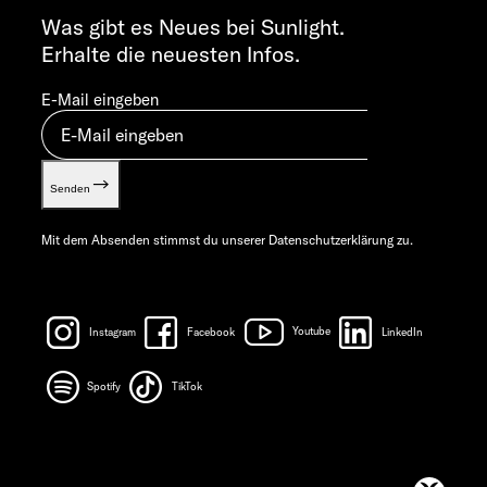
info@sunlight.de
Was gibt es Neues bei Sunlight.
Erhalte die neuesten Infos.
E-Mail eingeben
Senden
Mit dem Absenden stimmst du unserer
Datenschutzerklärung
zu.
Instagram
Facebook
Youtube
LinkedIn
Spotify
TikTok