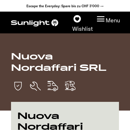
Escape the Everyday: Spare bis zu CHF 3'000 →
Menu
Wishlist
Nuova
Modelle
Nordaffari SRL
Konfigurator
Fahrzeugfinder
Händlersuche
Nuova
Explore
Nordaffari