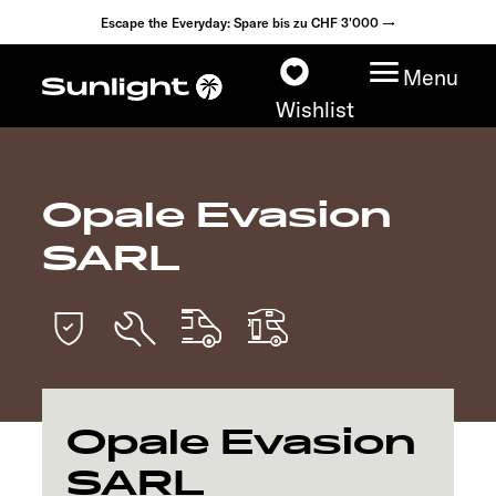
Escape the Everyday: Spare bis zu CHF 3'000 →
Menu
Wishlist
Opale Evasion
Modelle
SARL
Konfigurator
Fahrzeugfinder
Händlersuche
Opale Evasion
Explore
SARL