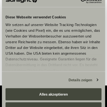
Diese Webseite verwendet Cookies
Bitte akzeptiere die Marketing-
Cookies, um die Inhalte zu sehen.
Wir setzen auf unserer Website Tracking-Technologien
(wie Cookies und Pixel) ein, die es uns ermöglichen, das
Verhalten der Webseitenbesucher auszuwerten und
Cookie-Einstellungen
unsere Reichweite zu messen. Ebenso haben wir Inhalte
Dritter auf der Website eingebettet, die ihren Sitz in den
USA haben. Die USA bieten kein angemessenes
Datenschutzniveau. Geeignete Garantien liegen für die
Datenübermittlung in das Drittland nicht vor. Es besteht
ein erhöhtes Risiko für Betroffene, da diesen
möglicherweise keine Rechtsbehelfsmöglichkeiten
Details zeigen
zustehen. Eingesetzte Dienstleister können Daten für
eigene Zwecke verarbeiten und mit anderen Daten
zusammenführen. Weitere Informationen finden Sie hier:
Alles akzeptieren
Datenschutzerklärung
/
Datenschutzerklärung
Adventure
Sunlight Business
. Akzeptieren Sie oder wählen Sie