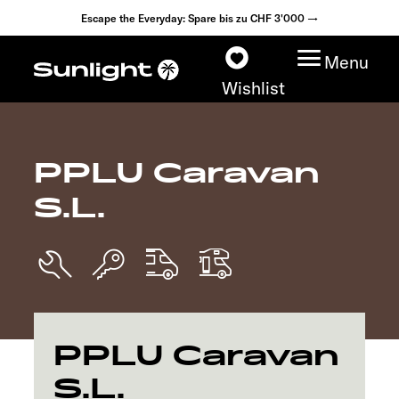
Escape the Everyday: Spare bis zu CHF 3'000 →
Menu
Wishlist
PPLU Caravan
Modelle
S.L.
Konfigurator
Fahrzeugfinder
Händlersuche
PPLU Caravan
Explore
S.L.