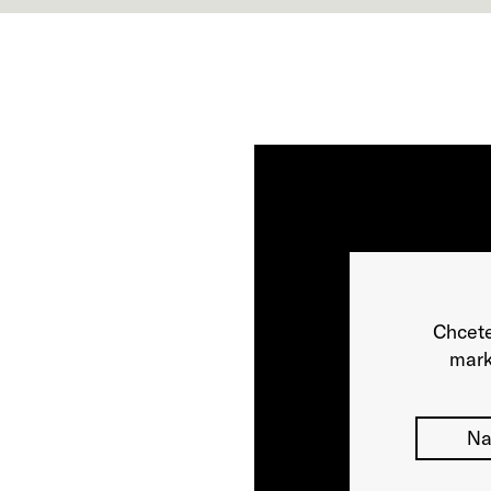
Chcete
mark
Na