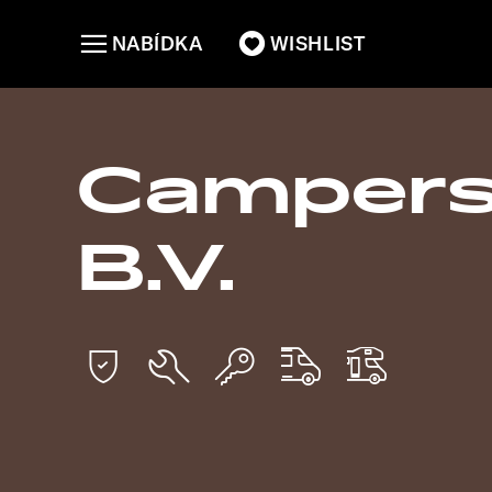
NABÍDKA
WISHLIST
Campers
B.V.