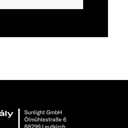
Sunlight GmbH
ály
Ölmühlestraße 6
88299 Leutkirch