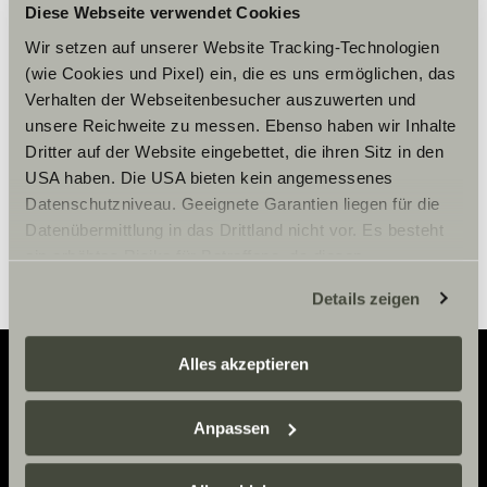
Diese Webseite verwendet Cookies
Please accept marketing-
cookies to use this function.
Wir setzen auf unserer Website Tracking-Technologien
(wie Cookies und Pixel) ein, die es uns ermöglichen, das
Verhalten der Webseitenbesucher auszuwerten und
unsere Reichweite zu messen. Ebenso haben wir Inhalte
Cookie Settings
Dritter auf der Website eingebettet, die ihren Sitz in den
USA haben. Die USA bieten kein angemessenes
Datenschutzniveau. Geeignete Garantien liegen für die
Datenübermittlung in das Drittland nicht vor. Es besteht
ein erhöhtes Risiko für Betroffene, da diesen
möglicherweise keine Rechtsbehelfsmöglichkeiten
Details zeigen
zustehen. Eingesetzte Dienstleister können Daten für
eigene Zwecke verarbeiten und mit anderen Daten
zusammenführen. Weitere Informationen finden Sie hier:
Alles akzeptieren
Datenschutzerklärung
/
Datenschutzerklärung
Sunlight Business
. Akzeptieren Sie oder wählen Sie
Adventure
Anpassen
einzelne Cookies/Dienste in den Einstellungen aus,
Now.
erteilen Sie uns Ihre Einwilligung zur Verarbeitung Ihrer