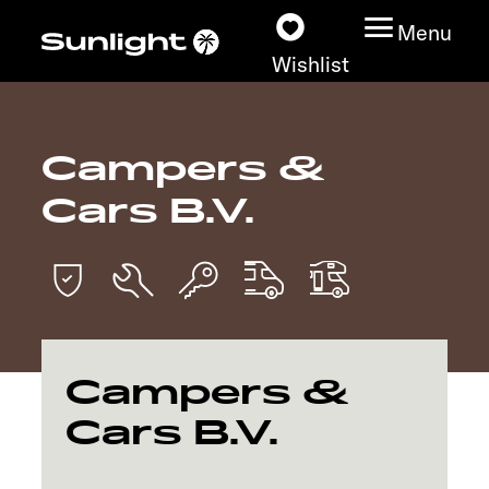
Menu
Wishlist
Campers &
Models
Cars B.V.
Vehicle Guide
Dealerslocator
Explore
Campers &
Service
Cars B.V.