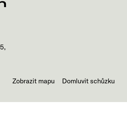
n
65
,
Zobrazit mapu
Domluvit schůzku