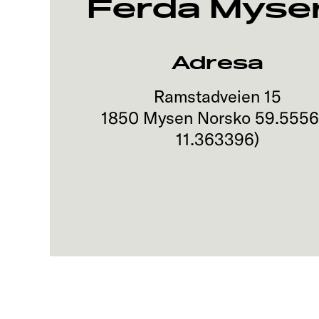
Ferda Myse
Adresa
Ramstadveien 15
1850
Mysen
Norsko
59.555
11.363396
)