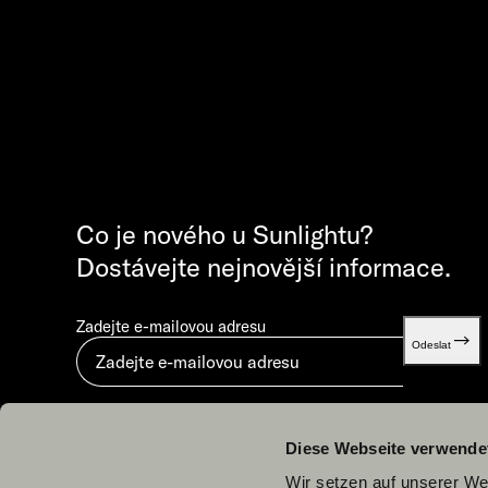
Co je nového u Sunlightu?
Dostávejte nejnovější informace.
Zadejte e-mailovou adresu
Odeslat
Odesláním vyjadřujete souhlas s dokumentem „
Zásady ochrany osobních údajů
“.
Diese Webseite verwende
Wir setzen auf unserer Web