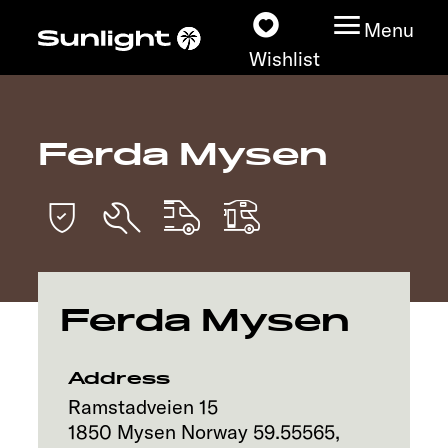
Menu
Wishlist
Ferda Mysen
Models
Vehicle Guide
Dealerslocator
Ferda Mysen
Explore
Service
Address
Ramstadveien 15
1850
Mysen
Norway
59.55565
,