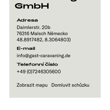
GmbH
Adresa
Daimlerstr. 20b
76316
Malsch
Německo
48.8917482
,
8.3064803
)
E-mail
info@gast-caravaning.de
Telefonní číslo
+49 (0)7246305600
Zobrazit mapu
Domluvit schůzku