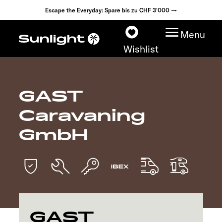
Escape the Everyday: Spare bis zu CHF 3'000 →
Menu
Wishlist
GAST
Modelle
Caravaning
Konfigurator
GmbH
Fahrzeugfinder
Händlersuche
Explore
GAST