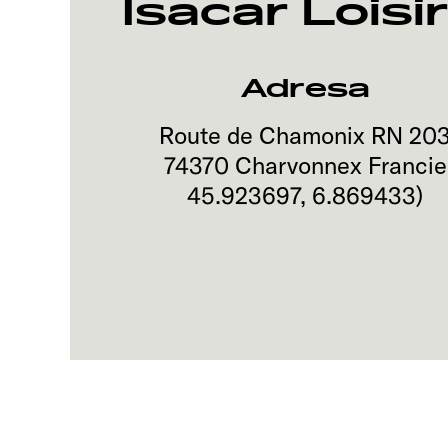
Isacar Loisi
Adresa
Route de Chamonix RN 20
74370
Charvonnex
Francie
45.923697
,
6.869433
)