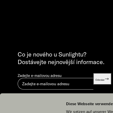
Co je nového u Sunlightu?
Dostávejte nejnovější informace.
Zadejte e-mailovou adresu
Odeslat
Odesláním vyjadřujete souhlas s dokumentem „
Zásady ochrany osobních údajů
“.
Diese Webseite verwende
Wir setzen auf unserer Web