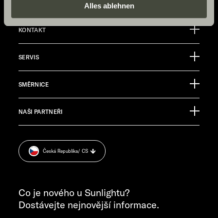
Daten zu den genannten Zwecken. Die Einwilligung ist
Alles ablehnen
freiwillig, für den Besuch der Website nicht erforderlich
und kann jederzeit über die Einstellungen widerrufen
KONTAKT
werden. Klicken Sie auf Ablehnen, werden nur die
Sunlight GmbH
notwendigen Cookies auf der Webseite gesetzt, die für
SERVIS
Ölmühlestraße 6
den störungsfreien Betrieb der Webseite und die
88299 Leutkirch
Ermöglichung der Seitennavigation erforderlich sind.
Informační materiály
Germany
SMĚRNICE
Pressroom
TECHNICKÝ ZÁKAZNICKÝ SERVIS
NAŠI PARTNEŘI
Impressum
service@service.sunlight.de
Zásady ochrany osobních údajů
+49 7562 9870
Cookie Consent
PONDĚLÍ–ČTVRTEK 7.30–12.00 HOD. A 13.00–16.00 HOD.
Česká Republika
/ CS
Informace o hmotnosti
PÁTEK 7.30–12.00 HOD.
VŠEOBECNÉ DOTAZY
info@sunlight.de
Co je nového u Sunlightu?
Dostávejte nejnovější informace.