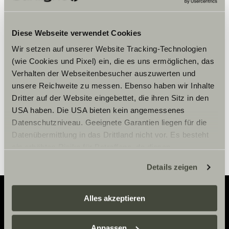
Bitte akzeptiere die Marketing-
Diese Webseite verwendet Cookies
Cookies, um die Inhalte zu sehen.
Wir setzen auf unserer Website Tracking-Technologien
(wie Cookies und Pixel) ein, die es uns ermöglichen, das
Verhalten der Webseitenbesucher auszuwerten und
Cookie-Einstellungen
unsere Reichweite zu messen. Ebenso haben wir Inhalte
Dritter auf der Website eingebettet, die ihren Sitz in den
USA haben. Die USA bieten kein angemessenes
Datenschutzniveau. Geeignete Garantien liegen für die
Datenübermittlung in das Drittland nicht vor. Es besteht
ein erhöhtes Risiko für Betroffene, da diesen
möglicherweise keine Rechtsbehelfsmöglichkeiten
Details zeigen
zustehen. Eingesetzte Dienstleister können Daten für
eigene Zwecke verarbeiten und mit anderen Daten
zusammenführen. Weitere Informationen finden Sie hier:
Alles akzeptieren
Datenschutzerklärung
/
Datenschutzerklärung
Adventure
Sunlight Business
. Akzeptieren Sie oder wählen Sie
Anpassen