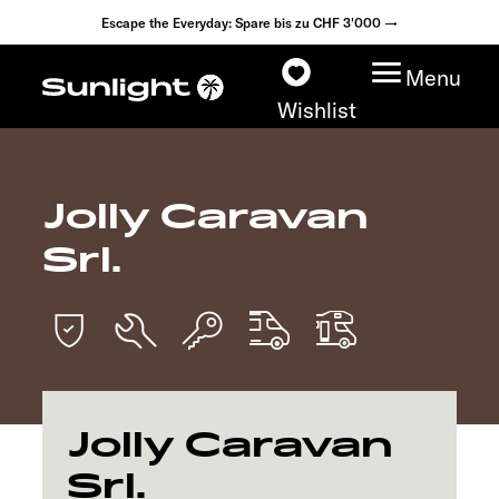
Escape the Everyday: Spare bis zu CHF 3'000 →
Menu
Wishlist
Jolly Caravan
Modelle
Srl.
Konfigurator
Fahrzeugfinder
Händlersuche
Jolly Caravan
Explore
Srl.