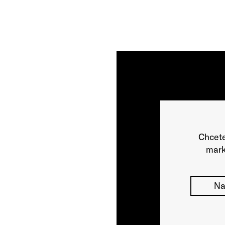
Chcete
mark
Na