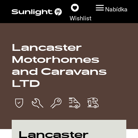
Nabídka
Wishlist
Lancaster
Modely
Motorhomes
Vyhledávač vozidel
and Caravans
LTD
Vyhledávač prodejců
Prozkoumat
Servis
Lancaster