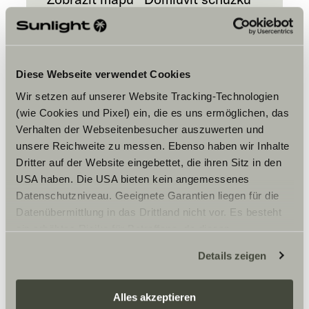
Diese Webseite verwendet Cookies
Wir setzen auf unserer Website Tracking-Technologien
(wie Cookies und Pixel) ein, die es uns ermöglichen, das
Verhalten der Webseitenbesucher auszuwerten und
Chcete-li zobrazit obsah, přijměte
unsere Reichweite zu messen. Ebenso haben wir Inhalte
marketingové soubory cookie.
Dritter auf der Website eingebettet, die ihren Sitz in den
USA haben. Die USA bieten kein angemessenes
Datenschutzniveau. Geeignete Garantien liegen für die
Nastavení souborů cookie
Datenübermittlung in das Drittland nicht vor. Es besteht
ein erhöhtes Risiko für Betroffene, da diesen
möglicherweise keine Rechtsbehelfsmöglichkeiten
Details zeigen
zustehen. Eingesetzte Dienstleister können Daten für
eigene Zwecke verarbeiten und mit anderen Daten
zusammenführen. Weitere Informationen finden Sie hier:
Alles akzeptieren