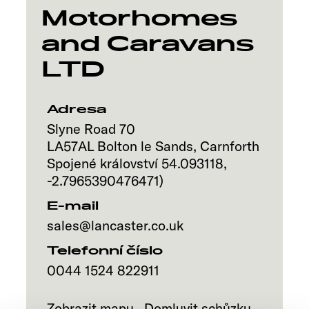
Motorhomes
and Caravans
LTD
Adresa
Slyne Road 70
LA57AL
Bolton le Sands, Carnforth
Spojené království
54.093118
,
-2.7965390476471
)
E-mail
sales@lancaster.co.uk
Telefonní číslo
0044 1524 822911
Zobrazit mapu
Domluvit schůzku