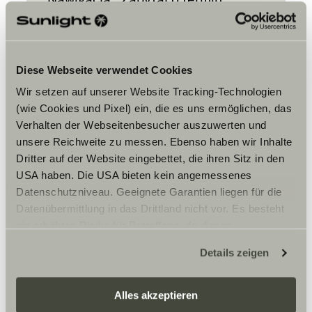
Diese Webseite verwendet Cookies
Wir setzen auf unserer Website Tracking-Technologien
(wie Cookies und Pixel) ein, die es uns ermöglichen, das
Verhalten der Webseitenbesucher auszuwerten und
Zaakceptuj marketingowe pliki
unsere Reichweite zu messen. Ebenso haben wir Inhalte
cookie, aby zobaczyć treści.
Dritter auf der Website eingebettet, die ihren Sitz in den
USA haben. Die USA bieten kein angemessenes
Datenschutzniveau. Geeignete Garantien liegen für die
Ustawienia plików cookie
Datenübermittlung in das Drittland nicht vor. Es besteht
ein erhöhtes Risiko für Betroffene, da diesen
möglicherweise keine Rechtsbehelfsmöglichkeiten
Details zeigen
zustehen. Eingesetzte Dienstleister können Daten für
eigene Zwecke verarbeiten und mit anderen Daten
zusammenführen. Weitere Informationen finden Sie hier:
Alles akzeptieren
Datenschutzerklärung
/
Datenschutzerklärung