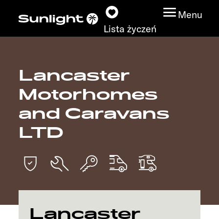
Menu
Lista życzeń
Lancaster
Modele
Motorhomes
Wyszukiwarka
and Caravans
pojazdów
LTD
Wyszukiwanie
dystrybutorów
Badać
Lancaster
Praca