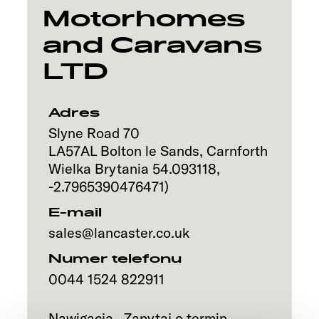
Motorhomes
and Caravans
LTD
Adres
Slyne Road 70
LA57AL
Bolton le Sands, Carnforth
Wielka Brytania
54.093118
,
-2.7965390476471
)
E-mail
sales@lancaster.co.uk
Numer telefonu
0044 1524 822911
Nawigacja
Zapytaj o termin