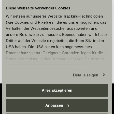
Diese Webseite verwendet Cookies
Chcete-li zobrazit obsah, přijměte
Wir setzen auf unserer Website Tracking-Technologien
marketingové soubory cookie.
(wie Cookies und Pixel) ein, die es uns ermöglichen, das
Verhalten der Webseitenbesucher auszuwerten und
unsere Reichweite zu messen. Ebenso haben wir Inhalte
Nastavení souborů cookie
Dritter auf der Website eingebettet, die ihren Sitz in den
USA haben. Die USA bieten kein angemessenes
Datenschutzniveau. Geeignete Garantien liegen für die
Datenübermittlung in das Drittland nicht vor. Es besteht
ein erhöhtes Risiko für Betroffene, da diesen
möglicherweise keine Rechtsbehelfsmöglichkeiten
Details zeigen
zustehen. Eingesetzte Dienstleister können Daten für
eigene Zwecke verarbeiten und mit anderen Daten
zusammenführen. Weitere Informationen finden Sie hier:
Alles akzeptieren
Datenschutzerklärung
/
Datenschutzerklärung
Sunlight Business
. Akzeptieren Sie oder wählen Sie
Adventure
Anpassen
einzelne Cookies/Dienste in den Einstellungen aus,
erteilen Sie uns Ihre Einwilligung zur Verarbeitung Ihrer