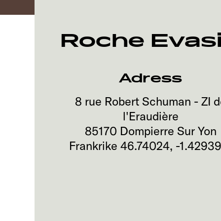
Roche Evas
Adress
8 rue Robert Schuman - ZI d
l'Eraudière
85170
Dompierre Sur Yon
Frankrike
46.74024
,
-1.4293