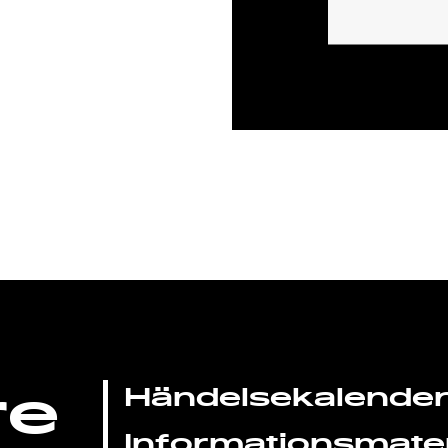
re
Händelsekalende
Informationsmater