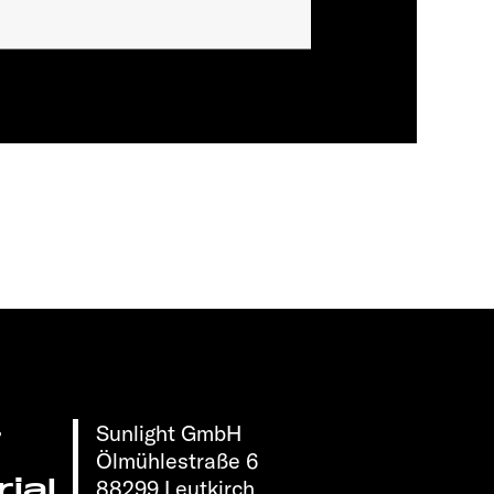
Sunlight GmbH
r
Ölmühlestraße 6
ial
88299 Leutkirch