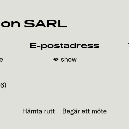
ion SARL
E-postadress
e
show
96
)
Hämta rutt
Begär ett möte