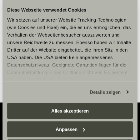
Diese Webseite verwendet Cookies
Chcete-li zobrazit obsah, přijměte
Wir setzen auf unserer Website Tracking-Technologien
marketingové soubory cookie.
(wie Cookies und Pixel) ein, die es uns ermöglichen, das
Verhalten der Webseitenbesucher auszuwerten und
unsere Reichweite zu messen. Ebenso haben wir Inhalte
Nastavení souborů cookie
Dritter auf der Website eingebettet, die ihren Sitz in den
USA haben. Die USA bieten kein angemessenes
Datenschutzniveau. Geeignete Garantien liegen für die
Datenübermittlung in das Drittland nicht vor. Es besteht
ein erhöhtes Risiko für Betroffene, da diesen
möglicherweise keine Rechtsbehelfsmöglichkeiten
Details zeigen
zustehen. Eingesetzte Dienstleister können Daten für
eigene Zwecke verarbeiten und mit anderen Daten
zusammenführen. Weitere Informationen finden Sie hier:
Alles akzeptieren
Datenschutzerklärung
/
Datenschutzerklärung
Sunlight Business
. Akzeptieren Sie oder wählen Sie
Adventure
Anpassen
einzelne Cookies/Dienste in den Einstellungen aus,
erteilen Sie uns Ihre Einwilligung zur Verarbeitung Ihrer