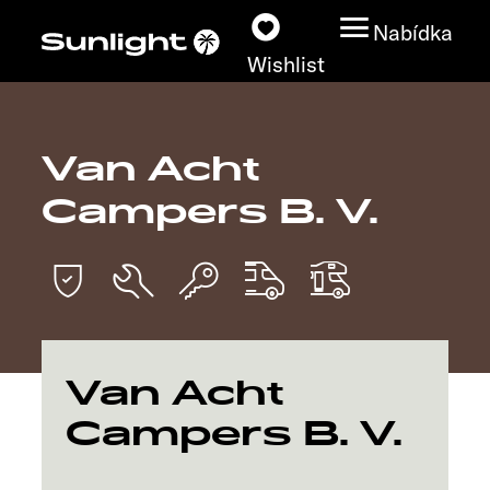
Nabídka
Wishlist
Van Acht
Modely
Campers B. V.
Vyhledávač vozidel
Vyhledávač prodejců
Prozkoumat
Van Acht
Servis
Campers B. V.