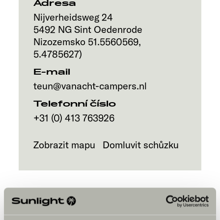
Adresa
Nijverheidsweg 24
5492
NG Sint Oedenrode
Nizozemsko
51.5560569
,
5.4785627
)
E-mail
teun@vanacht-campers.nl
Telefonní číslo
+31 (0) 413 763926
Zobrazit mapu
Domluvit schůzku