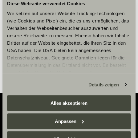
Vennligst aksepter
Diese Webseite verwendet Cookies
markedsføringscookies for å se
Wir setzen auf unserer Website Tracking-Technologien
innholdet.
(wie Cookies und Pixel) ein, die es uns ermöglichen, das
Verhalten der Webseitenbesucher auszuwerten und
unsere Reichweite zu messen. Ebenso haben wir Inhalte
Innstillinger for cookies
Dritter auf der Website eingebettet, die ihren Sitz in den
USA haben. Die USA bieten kein angemessenes
Datenschutzniveau. Geeignete Garantien liegen für die
Datenübermittlung in das Drittland nicht vor. Es besteht
ein erhöhtes Risiko für Betroffene, da diesen
möglicherweise keine Rechtsbehelfsmöglichkeiten
Details zeigen
zustehen. Eingesetzte Dienstleister können Daten für
eigene Zwecke verarbeiten und mit anderen Daten
zusammenführen. Weitere Informationen finden Sie hier:
Alles akzeptieren
Datenschutzerklärung
/
Datenschutzerklärung
Sunlight Business
. Akzeptieren Sie oder wählen Sie
Adventure
Anpassen
einzelne Cookies/Dienste in den Einstellungen aus,
Now.
erteilen Sie uns Ihre Einwilligung zur Verarbeitung Ihrer