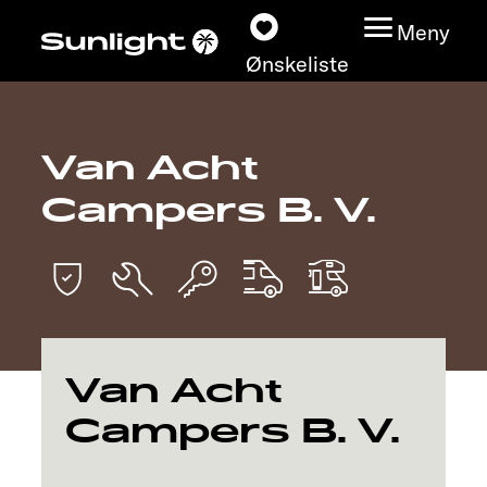
Meny
Ønskeliste
Van Acht
Modeller
Campers B. V.
Konfigurator
Finn din Sunlight
Finn forhandler
Van Acht
Oppdage
Campers B. V.
Service