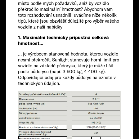
místo podle mých požadavků, aniž by vozidlo
překročilo maximální hmotnost? Abychom vám
toto rozhodování usnadnili, uvádíme níže několik
tipů, které jsou obzvlášť důležité pro výběr vašeho
vozidla z naší nabídky:
1. Maximální technicky prípustná celková
hmotnost…
… je výrobcem stanovená hodnota, kterou vozidlo
nesmí překročit. Sunlight stanovuje horní limit pro
FIAT
vozidlo na základě půdorysu, který je může lišit
podle půdorysu (např. 3 500 kg, 4 400 kg).
Odpovídající údaj pro každý půdorys naleznete v
Cestující
technických údajích.
2-3
Velikost
541 CM