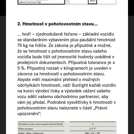
Konfigurovat
2. Hmotnost v pohotovostním stavu…
Termín prohlídky
… tvoří – zjednodušeně řečeno – základní vozidlo
se standardním vybavením plus paušální hmotnost
Wishlist
75 kg na řidiče. Ze zákona je přípustné a možné,
že se hmotnost v pohotovostním stavu vašeho
vozidla bude lišit od jmenovité hodnoty uváděné v
prodejních dokumentech. Přípustná tolerance je ±
5 %. Přípustný rozsah v kilogramech je uveden v
závorce za hmotností v pohotovostním stavu.
Abyste měli maximální přehled o možných
Vozidlo
odchylkách hmotnosti, váží Sunlight každé vozidlo
na konci výrobní linky a výsledek vážení vašeho
vozu sdělí vašemu obchodnímu partnerovi, aby
Délka/šířka/výška
vám jej předal. Podrobné vysvětlivky k hmotnosti v
541 / 205 / 281 cm
pohotovostním stavu naleznete v části „Právní
upozornění“.
Vnitřní výška
190