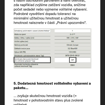
s vaším obchodním partnerem a vámi ověřovat,
Lůžka
zda například zvýšíme zatížení vozidla, snížíme
2 + 1
počet sedadel nebo vyjmeme volitelné vybavení.
Podrobné vysvětlení dopadu tolerancí na
minimální užitečnou hmotnost a užitečnou
hmotnost naleznete v části „Právní upozornění“.
Velikost lůžka na zádi
180 x 100 OPT
Velikost lůžka na spací střeše
206 x 143
Chladnička / mrazicí přihrádka
76
5. Dodatecná hmotnost volitelného vybavení a
Nádrž na vodu vč. bojleru (zmenš. obj.) /
paketu…
nádrž na odpadní vodu
100 / 20 / 90
… zvyšuje skutečnou hmotnost vozidla (=
hmotnost v pohotovostním stavu plus zvolené
volitelné