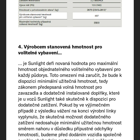
(kg)
3500
Povolená hmotnost přívěsu 12 %
nebrzděného/brzděného
2500 / 750
4. Výrobcem stanovená hmotnost pro
volitelné vybavení…
Pneumatiky
… je Sunlight defi novaná hodnota pro maximální
hmotnost objednatelného volitelného vybavení pro
225/75 R 16 CP
každý půdorys. Toto omezení má zaručit, že bude k
dispozici minimální užitečná hmotnost, tedy
zákonem předepsaná volná hmotnost pro
Rozvor
zavazadla a dodatečně instalované doplňky, které
345
je u vozů Sunlight také skutečně k dispozici pro
dodatečné zatížení. Pokud by ve výjimečném
případě z výsledku vážení na konci výrobní linky
vyplynulo, že skutečná možnost dodatečného
zatížení nedosahuje minimální užitečnou hmotnost
Vnitřní výbava
směrem nahoru v důsledku přípustné odchylky
hmotnosti, budeme před dodáním vozidla společně