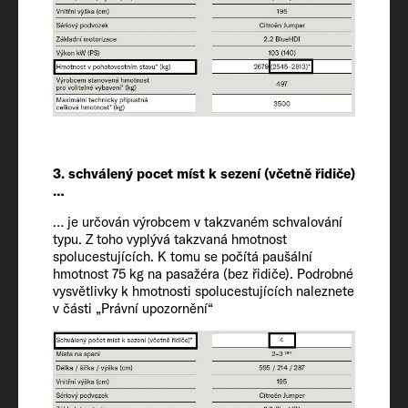
Schválená místa k sezení (včetně řidiče)
2 + 1
Podvozek / motor / výkon kW (k)
Fiat Ducato / 2.2 / 103 (140)
3. schválený pocet míst k sezení (včetně řidiče)
…
Hmotnost v pohotovostním stavu* (kg)
… je určován výrobcem v takzvaném schvalování
2829 (2688 to 2970)*
typu. Z toho vyplývá takzvaná hmotnost
spolucestujících. K tomu se počítá paušální
hmotnost 75 kg na pasažéra (bez řidiče). Podrobné
Hmotnost stanovená výrobcem pro
vysvětlivky k hmotnosti spolucestujících naleznete
v části „Právní upozornění“
volitelné vybavení* (kg)
522
Nejvyšší technicky přípustná hmotnost*