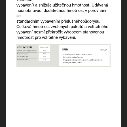
vybavení) a snižuje užitečnou hmotnost. Udávaná
Vytápění
hodnota uvádí dodatečnou hmotnost v porovnání
Combi 4 Diesel / Combi 6 Electric OPT
se
standardním vybavením příslušnéhopůdorysu.
Celková hmotnost zvolených paketů a volitelného
Úložný prostor pro dvě plynové lahve
vybavení nesmí překročit výrobcem stanovenou
s náplní (kg)
hmotnost pro volitelné vybavení.
1 x 2,75kg
360° ZOBRAZENÍ