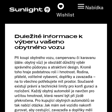
Nabídka
Wishlist
CLIFF 540 V
Duležité informace k
Vanlife
Modely
výberu vašeho
obytného vozu
Vyhledávač vozidel
Při koupi obytného vozu, campervanu či karavanu
(dále: obytný vůz) je obvzlášť důležitý výběr
správného půdorysu a atraktivní design. Kromě
Vyhledávač prodejců
toho hraje podstatnou roli i hmotnost. Rodina,
přátelé, volitelné vybavení, doplňky a zavazadla –
Prozkoumat
na to všechno potřebujete mít prostor. Současně
existují právní a technické limity pro konfi guraci a
rozložení. Každý obytný automobil je navržen pro
Servis
určitou hmotnost, která nesmí být při jízdě
překročena. Pro kupující obytných automobilů se
tak nabízí otázka: Jak mám své vozidlo nakonfi
gurovat, aby cestující, zavazadla a doplňky měli
Chassis