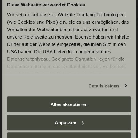
Diese Webseite verwendet Cookies
Wir setzen auf unserer Website Tracking-Technologien
(wie Cookies und Pixel) ein, die es uns ermöglichen, das
Verhalten der Webseitenbesucher auszuwerten und
unsere Reichweite zu messen. Ebenso haben wir Inhalte
Dritter auf der Website eingebettet, die ihren Sitz in den
USA haben. Die USA bieten kein angemessenes
Équipement de série
Datenschutzniveau. Geeignete Garantien liegen für die
Datenübermittlung in das Drittland nicht vor. Es besteht
ein erhöhtes Risiko für Betroffene, da diesen
möglicherweise keine Rechtsbehelfsmöglichkeiten
Details zeigen
zustehen. Eingesetzte Dienstleister können Daten für
Châssis de base Fiat
eigene Zwecke verarbeiten und mit anderen Daten
zusammenführen. Weitere Informationen finden Sie hier:
Alles akzeptieren
Fiat Ducato 3.500 kg | 2.2 l | 103
Technique de bord
Datenschutzerklärung
/
Datenschutzerklärung
kW | 140 ch Euro 6 | Boîte de
Sunlight Business
. Akzeptieren Sie oder wählen Sie
Anpassen
vitesses manuelle à 6 rapports
einzelne Cookies/Dienste in den Einstellungen aus,
Spots LED intégrés dans la partie
Extérieur cellule
erteilen Sie uns Ihre Einwilligung zur Verarbeitung Ihrer