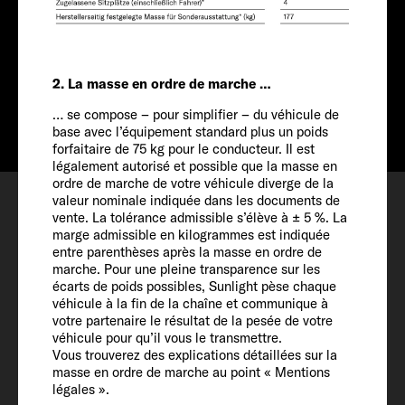
Tarif à partir de
A partir de CHF 56'690
A partir de CHF
2. La masse en ordre de marche …
Info
54'690
… se compose – pour simplifier – du véhicule de
base avec l’équipement standard plus un poids
forfaitaire de 75 kg pour le conducteur. Il est
légalement autorisé et possible que la masse en
Configurer
ordre de marche de votre véhicule diverge de la
valeur nominale indiquée dans les documents de
Rendez-vous
vente. La tolérance admissible s’élève à ± 5 %. La
marge admissible en kilogrammes est indiquée
Favoris
entre parenthèses après la masse en ordre de
marche. Pour une pleine transparence sur les
écarts de poids possibles, Sunlight pèse chaque
véhicule à la fin de la chaîne et communique à
votre partenaire le résultat de la pesée de votre
véhicule pour qu’il vous le transmettre.
Vous trouverez des explications détaillées sur la
Véhicule
masse en ordre de marche au point « Mentions
légales ».