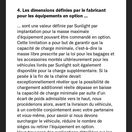
Poids défini par le constructeur pour les
4. Les dimensions définies par le fabricant
équipements en option* (kg)
pour les équipements en option …
522
… sont une valeur définie par Sunlight par
implantation pour la masse maximale
d’équipement pouvant être commandé en option.
Masse en charge maximale
Cette limitation a pour but de garantir que la
capacité de charge minimale, c’est-à-dire la
techniquement admissible* (kg)
masse libre prescrite par la loi pour les bagages et
3500
les accessoires montés ultérieurement pour les
véhicules livrés par Sunlight soit également
disponible pour la charge supplémentaire. Si la
Poids tractable 12 % freiné / non freiné
pesée à la fin de la chaîne devait
2500 / 750
exceptionnellement révéler que la possibilité de
chargement additionnel réelle dépasse en baisse
la capacité de charge minimale par suite d’un
écart de poids admissible vers le haut, nous
Pneumatiques
procéderions alors, avant la livraison du véhicule,
225/75 R 16 CP
à un contrôle conjointement avec votre partenaire
et vous-même, pour savoir si nous devons
surcharger le véhicule, réduire le nombre de
Empattement
sièges ou retirer l’équipement en option.