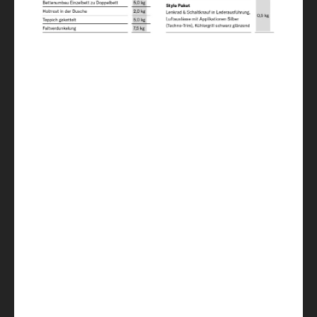
Réfrigérateur / dont freezer
76
Réservoir eau propre, chauffe-eau inclus
(vol. réduit) / Réservoir eaux usées
100 / 20 / 90
Chauffage
Combi 4 Diesel / Combi 6 Electric OPT
Coffre à gaz pour deux bouteilles de (kg)
1 x 2,75kg