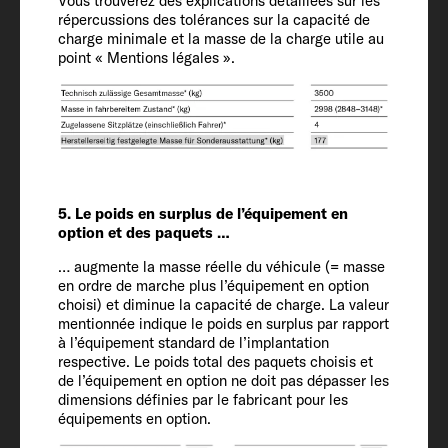
345
Vous trouverez des explications détaillées sur les
répercussions des tolérances sur la capacité de
charge minimale et la masse de la charge utile au
point « Mentions légales ».
Équipement
intérieur
Couchages
2 + 1
5. Le poids en surplus de l’équipement en
option et des paquets …
… augmente la masse réelle du véhicule (= masse
Dimensions couchage arrière
en ordre de marche plus l’équipement en option
180 x 100 OPT
choisi) et diminue la capacité de charge. La valeur
mentionnée indique le poids en surplus par rapport
à l’équipement standard de l’implantation
Dimensions couchage toit relevable
respective. Le poids total des paquets choisis et
de l’équipement en option ne doit pas dépasser les
206 x 143
dimensions définies par le fabricant pour les
équipements en option.