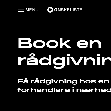
MENU
ØNSKELISTE
Book en
rådgivni
Få rådgivning hos en 
forhandlere i nærhede