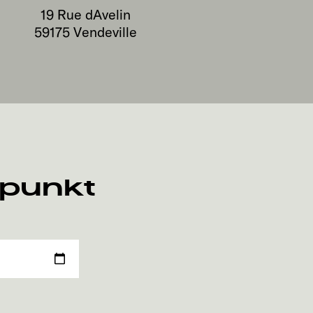
19 Rue dAvelin
59175
Vendeville
spunkt