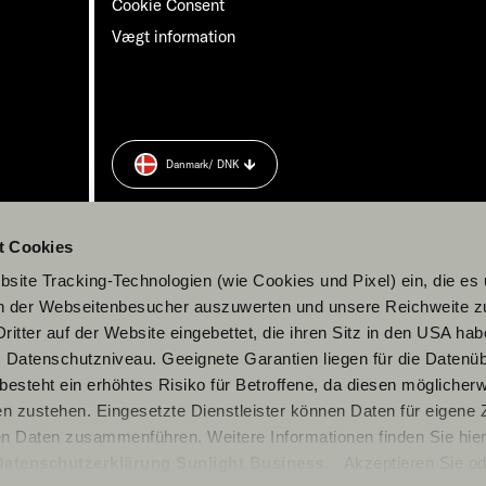
Cookie Consent
Vægt information
Danmark
/ DNK
t Cookies
site Tracking-Technologien (wie Cookies und Pixel) ein, die es
en der Webseitenbesucher auszuwerten und unsere Reichweite 
ritter auf der Website eingebettet, die ihren Sitz in den USA ha
Datenschutzniveau. Geeignete Garantien liegen für die Datenüb
s besteht ein erhöhtes Risiko für Betroffene, da diesen möglicher
n zustehen. Eingesetzte Dienstleister können Daten für eigene
en Daten zusammenführen. Weitere Informationen finden Sie hier
Datenschutzerklärung Sunlight Business
. Akzeptieren Sie od
© 2026 Sunlight GmbH