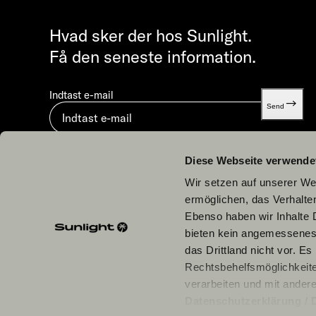
Hvad sker der hos Sunlight.
Få den seneste information.
Indtast e-mail
Send
Ved at indsende accepterer du vores
Databeskyttelse
Diese Webseite verwende
Wir setzen auf unserer Web
ermöglichen, das Verhalt
Ebenso haben wir Inhalte D
bieten kein angemessenes 
Vores partnere
das Drittland nicht vor. E
Rechtsbehelfsmöglichkeite
verarbeiten und mit ander
Datenschutzerklärung
/