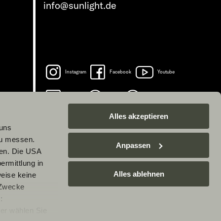
info@sunlight.de
Instagram
Facebook
Youtube
LinkedIn
Spotify
TikTok
Alles akzeptieren
 uns
zu messen.
Anpassen
ben. Die USA
ermittlung in
Alles ablehnen
weise keine
 Zwecke
:
er wählen Sie