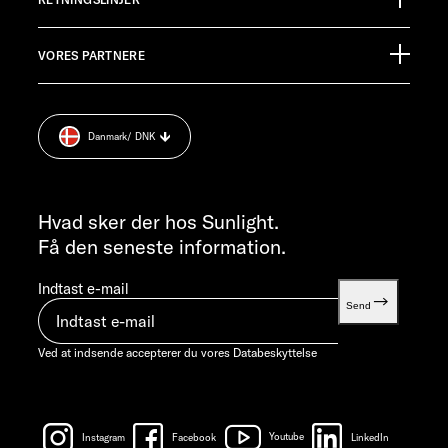
Germany
Informationsmateriale
Pressroom
KUNDESERVICE
VORES PARTNERE
Aftryk
service@service.sunlight.de
Databeskyttelse
+49 7562 9870
Cookie Consent
MANDAG-TORSDAG 07:30 - 12:00 OG 13:00 - 16:00 / FREDAG ​​
Danmark
/ DNK
Vægt information
07:30 - 12:00
INFORMATION
info@sunlight.de
Hvad sker der hos Sunlight.
Få den seneste information.
Indtast e-mail
Send
Ved at indsende accepterer du vores
Databeskyttelse
Instagram
Facebook
Youtube
LinkedIn