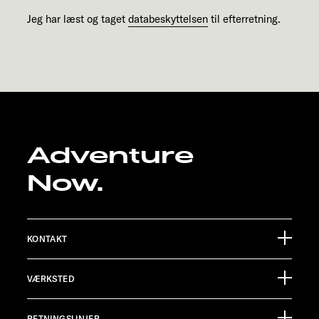
Jeg har læst og taget
databeskyttelsen
til efterretning.
Adventure
Now.
KONTAKT
Sunlight GmbH
VÆRKSTED
Ölmühlestraße 6
88299 Leutkirch
Begivenhedskalender
RETNINGSLINJER