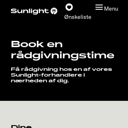
Menu
Ønskeliste
Book en
Modeller
rådgivningstime
Konfigurator
Få rådgivning hos en af vores
Sunlight-forhandlere i
Find din Sunlight
nærheden af dig.
Find forhandler
Oplev
Service
Dine