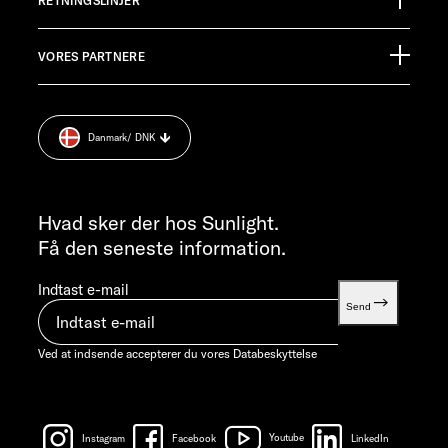
Germany
RETNINGSLINJER
Informationsmateriale
Pressroom
KUNDESERVICE
VORES PARTNERE
Aftryk
service@service.sunlight.de
Databeskyttelse
+49 7562 9870
Cookie Consent
MANDAG-TORSDAG 07:30 - 12:00 OG 13:00 - 16:00 / FREDAG ​​
Danmark
/ DNK
Vægt information
07:30 - 12:00
INFORMATION
info@sunlight.de
Hvad sker der hos Sunlight.
Få den seneste information.
Indtast e-mail
Send
Ved at indsende accepterer du vores
Databeskyttelse
Instagram
Facebook
Youtube
LinkedIn