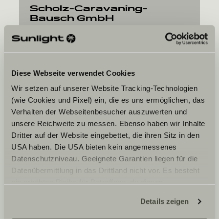
Scholz-Caravaning-
Bausch GmbH
Industriestraße 24
72585
Riederich
Diese Webseite verwendet Cookies
Wir setzen auf unserer Website Tracking-Technologien
(wie Cookies und Pixel) ein, die es uns ermöglichen, das
Verhalten der Webseitenbesucher auszuwerten und
unsere Reichweite zu messen. Ebenso haben wir Inhalte
Dit ønskede tidspunkt
Dritter auf der Website eingebettet, die ihren Sitz in den
USA haben. Die USA bieten kein angemessenes
Dato
Datenschutzniveau. Geeignete Garantien liegen für die
Datenübermittlung in das Drittland nicht vor. Es besteht
ein erhöhtes Risiko für Betroffene, da diesen
möglicherweise keine Rechtsbehelfsmöglichkeiten
Details zeigen
zustehen. Eingesetzte Dienstleister können Daten für
eigene Zwecke verarbeiten und mit anderen Daten
Jeg er indforstået med, at Sunlight GmbH