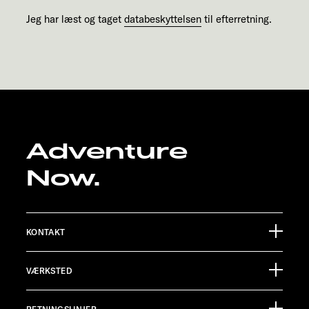
Jeg har læst og taget
databeskyttelsen
til efterretning.
Adventure
Now.
KONTAKT
Sunlight GmbH
VÆRKSTED
Ölmühlestraße 6
88299 Leutkirch
Begivenhedskalender