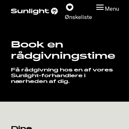
Menu
Ønskeliste
Book en
Modeller
rådgivningstime
Konfigurator
Få rådgivning hos en af vores
Sunlight-forhandlere i
Find din Sunlight
nærheden af dig.
Find forhandler
Oplev
Service
Dine