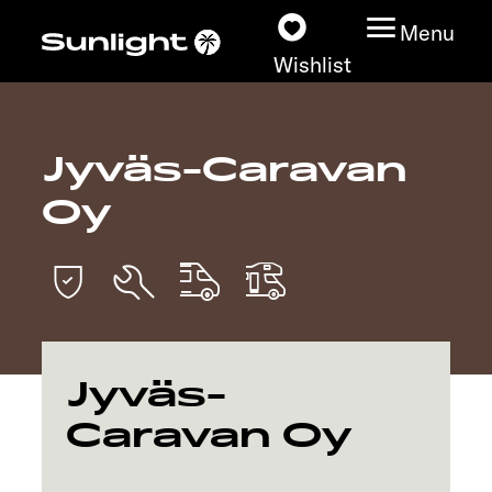
Menu
Wishlist
Jyväs-Caravan
Models
Oy
Vehicle Guide
Dealerslocator
Explore
Jyväs-
Service
Caravan Oy