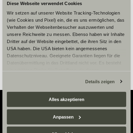
Diese Webseite verwendet Cookies
Please accept marketing-
cookies to use this function.
Wir setzen auf unserer Website Tracking-Technologien
(wie Cookies und Pixel) ein, die es uns ermöglichen, das
Verhalten der Webseitenbesucher auszuwerten und
unsere Reichweite zu messen. Ebenso haben wir Inhalte
Cookie Settings
Dritter auf der Website eingebettet, die ihren Sitz in den
USA haben. Die USA bieten kein angemessenes
Datenschutzniveau. Geeignete Garantien liegen für die
Datenübermittlung in das Drittland nicht vor. Es besteht
ein erhöhtes Risiko für Betroffene, da diesen
möglicherweise keine Rechtsbehelfsmöglichkeiten
Details zeigen
zustehen. Eingesetzte Dienstleister können Daten für
eigene Zwecke verarbeiten und mit anderen Daten
zusammenführen. Weitere Informationen finden Sie hier:
Alles akzeptieren
Datenschutzerklärung
/
Datenschutzerklärung
Sunlight Business
. Akzeptieren Sie oder wählen Sie
Adventure
Anpassen
einzelne Cookies/Dienste in den Einstellungen aus,
Now.
erteilen Sie uns Ihre Einwilligung zur Verarbeitung Ihrer