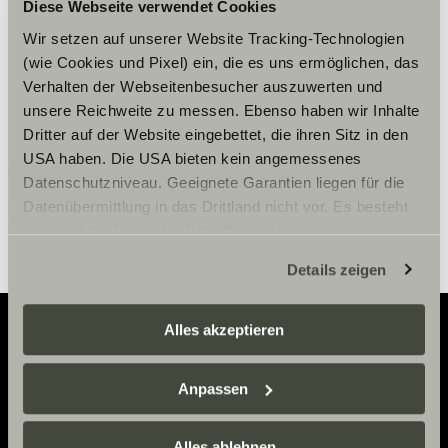
Diese Webseite verwendet Cookies
Please accept marketing-
cookies to use this function.
Wir setzen auf unserer Website Tracking-Technologien
(wie Cookies und Pixel) ein, die es uns ermöglichen, das
Verhalten der Webseitenbesucher auszuwerten und
Cookie Settings
unsere Reichweite zu messen. Ebenso haben wir Inhalte
Dritter auf der Website eingebettet, die ihren Sitz in den
USA haben. Die USA bieten kein angemessenes
Datenschutzniveau. Geeignete Garantien liegen für die
Datenübermittlung in das Drittland nicht vor. Es besteht
ein erhöhtes Risiko für Betroffene, da diesen
möglicherweise keine Rechtsbehelfsmöglichkeiten
Details zeigen
zustehen. Eingesetzte Dienstleister können Daten für
eigene Zwecke verarbeiten und mit anderen Daten
zusammenführen. Weitere Informationen finden Sie hier:
Alles akzeptieren
Datenschutzerklärung
/
Datenschutzerklärung
Adventure
Sunlight Business
. Akzeptieren Sie oder wählen Sie
Anpassen
einzelne Cookies/Dienste in den Einstellungen aus,
Now.
erteilen Sie uns Ihre Einwilligung zur Verarbeitung Ihrer
Daten zu den genannten Zwecken. Die Einwilligung ist
Alles ablehnen