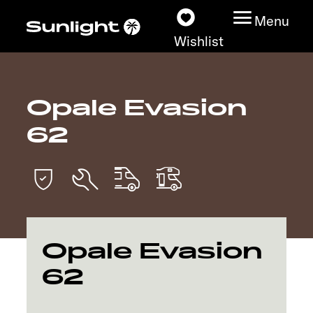
Menu
Wishlist
Opale Evasion
Models
62
Vehicle Guide
Dealerslocator
Explore
Opale Evasion
Service
62