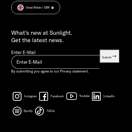
Cookie Consent
MON-THU 7:30 AM – 12:00 PM AND 1:00 PM – 4:00 PM
Great Britain
/ GBR
Weight information.
FRI 7:30 AM – 12:00 PM
INFO SERVICE
info@sunlight.de
What’s new at Sunlight.
Get the latest news.
Enter E-Mail
Submit
By submitting you agree to our
Privacy statement.
Instagram
Facebook
Youtube
LinkedIn
Spotify
TikTok