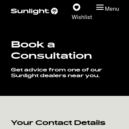
Menu
Wishlist
Book a
Models
Consultation
Configurator
Get advice from one of our
Sunlight dealers near you.
Vehicle Guide
Dealerslocator
Explore
Your Contact Details
Service