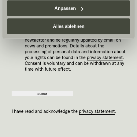
may contact me by phone or email in the context
Sunlight Business
. Akzeptieren Sie oder wählen Sie
of my request. Consent is voluntary and can be
Anpassen
einzelne Cookies/Dienste in den Einstellungen aus,
revoked at any time with future effect.*
erteilen Sie uns Ihre Einwilligung zur Verarbeitung Ihrer
Daten zu den genannten Zwecken. Die Einwilligung ist
Alles ablehnen
freiwillig, für den Besuch der Website nicht erforderlich
Yes, I would like to receive the Sunlight
newsletter and be regularly updated by email on
und kann jederzeit über die Einstellungen widerrufen
news and promotions. Details about the
werden. Klicken Sie auf Ablehnen, werden nur die
processing of personal data and information about
notwendigen Cookies auf der Webseite gesetzt, die für
your rights can be found in the
privacy statement
.
den störungsfreien Betrieb der Webseite und die
Consent is voluntary and can be withdrawn at any
time with future effect.
Ermöglichung der Seitennavigation erforderlich sind.
Submit
I have read and acknowledge the
privacy statement
.