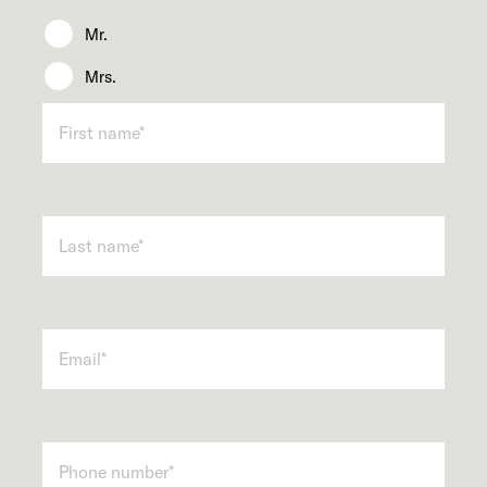
Mr.
Mrs.