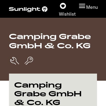
Menu
Wishlist
Camping Grabe
Models
GmbH & Co. KG
Configurator
Vehicle Guide
Dealerslocator
Camping
Explore
Grabe GmbH
& Co. KG
Service