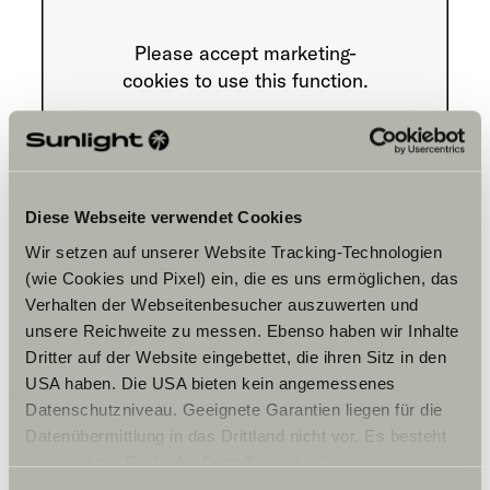
Please accept marketing-
cookies to use this function.
Cookie Settings
Diese Webseite verwendet Cookies
Wir setzen auf unserer Website Tracking-Technologien
(wie Cookies und Pixel) ein, die es uns ermöglichen, das
Verhalten der Webseitenbesucher auszuwerten und
unsere Reichweite zu messen. Ebenso haben wir Inhalte
Dritter auf der Website eingebettet, die ihren Sitz in den
Opening hours
USA haben. Die USA bieten kein angemessenes
FAHRZEUGVERKAUF
Datenschutzniveau. Geeignete Garantien liegen für die
Montag – Freitag:
Datenübermittlung in das Drittland nicht vor. Es besteht
10:00 -12:00 Uhr
ein erhöhtes Risiko für Betroffene, da diesen
13:00 – 17:00 Uhr
möglicherweise keine Rechtsbehelfsmöglichkeiten