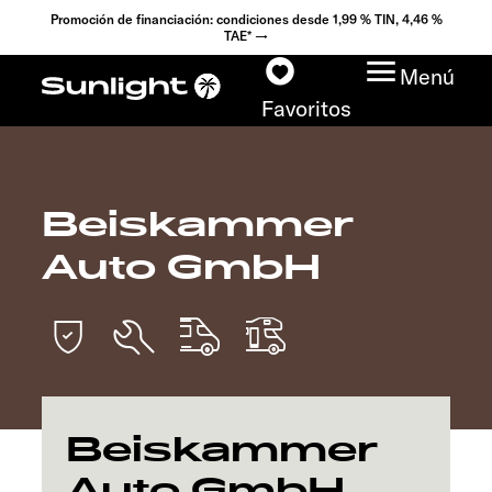
Promoción de financiación: condiciones desde 1,99 % TIN, 4,46 %
TAE* →
Menú
Favoritos
Beiskammer
Modelos
Auto GmbH
Configurador
Encuentra tu Sunlight
Búsqueda de
concesionarios
Beiskammer
Auto GmbH
Descubrir