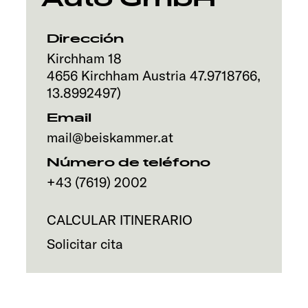
Servicio
Dirección
Kirchham 18
4656
Kirchham
Austria
47.9718766
,
13.8992497
)
Email
mail@beiskammer.at
Número de teléfono
+43 (7619) 2002
CALCULAR ITINERARIO
Solicitar cita