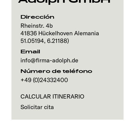
Servicio
Dirección
Rheinstr. 4b
41836
Hückelhoven
Alemania
51.05194
,
6.21188
)
Email
info@firma-adolph.de
Número de teléfono
+49 (0)24332400
CALCULAR ITINERARIO
Solicitar cita