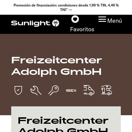
Promoción de financiación: condiciones desde 1,99 % TIN, 4,46 %
TAE* →
Menú
Favoritos
Freizeitcenter
Modelos
Adolph GmbH
Configurador
Encuentra tu Sunlight
Búsqueda de
concesionarios
Freizeitcenter
Adolph GmbH
Descubrir