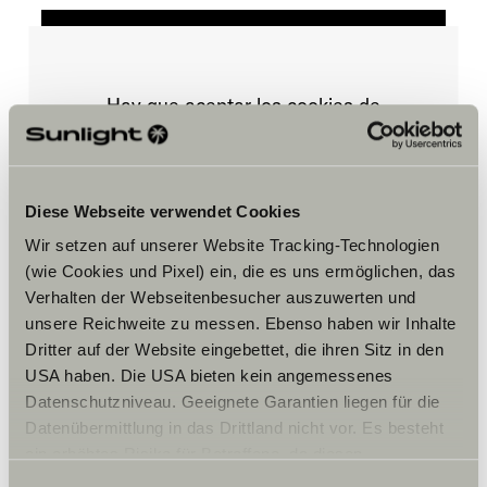
Hay que aceptar los cookies de
marketing para ver el contenido.
Ajustes de cookies
Diese Webseite verwendet Cookies
Wir setzen auf unserer Website Tracking-Technologien
(wie Cookies und Pixel) ein, die es uns ermöglichen, das
Verhalten der Webseitenbesucher auszuwerten und
unsere Reichweite zu messen. Ebenso haben wir Inhalte
Dritter auf der Website eingebettet, die ihren Sitz in den
USA haben. Die USA bieten kein angemessenes
Datenschutzniveau. Geeignete Garantien liegen für die
Horario
Datenübermittlung in das Drittland nicht vor. Es besteht
ein erhöhtes Risiko für Betroffene, da diesen
FAHRZEUGVERKAUF
Montag–Freitag:
möglicherweise keine Rechtsbehelfsmöglichkeiten