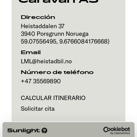
Servicio
Dirección
Heistaddalen 37
3940
Porsgrunn
Noruega
59.07556495
,
9.6766084176668
)
Email
LML@heistadbil.no
Número de teléfono
+47 35569890
CALCULAR ITINERARIO
Solicitar cita