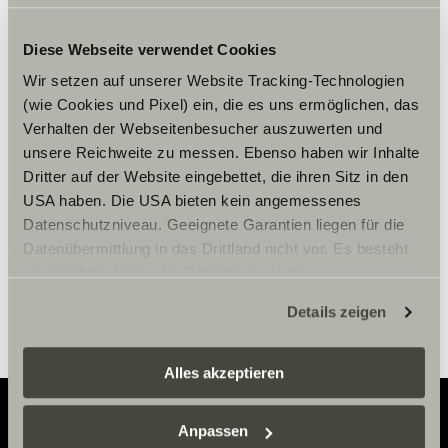
Diese Webseite verwendet Cookies
Wir setzen auf unserer Website Tracking-Technologien
Hay que aceptar los cookies de
(wie Cookies und Pixel) ein, die es uns ermöglichen, das
marketing para ver el contenido.
Verhalten der Webseitenbesucher auszuwerten und
unsere Reichweite zu messen. Ebenso haben wir Inhalte
Dritter auf der Website eingebettet, die ihren Sitz in den
Ajustes de cookies
USA haben. Die USA bieten kein angemessenes
Datenschutzniveau. Geeignete Garantien liegen für die
Datenübermittlung in das Drittland nicht vor. Es besteht
ein erhöhtes Risiko für Betroffene, da diesen
möglicherweise keine Rechtsbehelfsmöglichkeiten
Details zeigen
zustehen. Eingesetzte Dienstleister können Daten für
eigene Zwecke verarbeiten und mit anderen Daten
zusammenführen. Weitere Informationen finden Sie hier:
Alles akzeptieren
Datenschutzerklärung
/
Datenschutzerklärung
Sunlight Business
. Akzeptieren Sie oder wählen Sie
Anpassen
einzelne Cookies/Dienste in den Einstellungen aus,