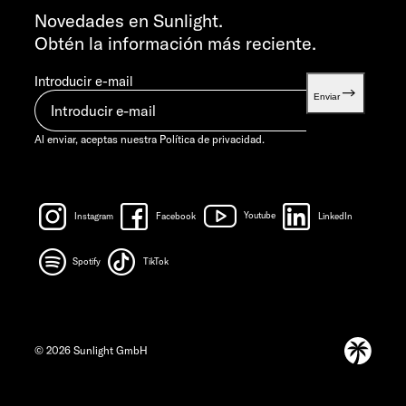
info@sunlight.de
Novedades en Sunlight.
Obtén la información más reciente.
Introducir e-mail
Enviar
Al enviar, aceptas nuestra
Política de privacidad.
Instagram
Facebook
Youtube
LinkedIn
Spotify
TikTok
© 2026 Sunlight GmbH