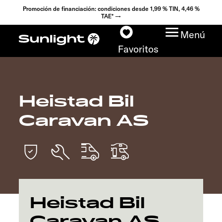
Promoción de financiación: condiciones desde 1,99 % TIN, 4,46 %
TAE* →
Menú
Favoritos
Heistad Bil
Modelos
Caravan AS
Configurador
Encuentra tu Sunlight
Búsqueda de
concesionarios
Heistad Bil
Caravan AS
Descubrir