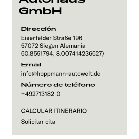
GmbH
Servicio
Dirección
Eiserfelder Straße 196
57072
Siegen
Alemania
50.8551794
,
8.007414236527
)
Email
info@hoppmann-autowelt.de
Número de teléfono
+492713182-0
CALCULAR ITINERARIO
Solicitar cita