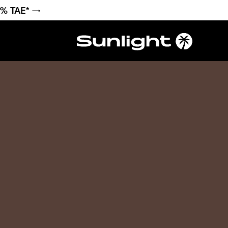
6 % TAE* →