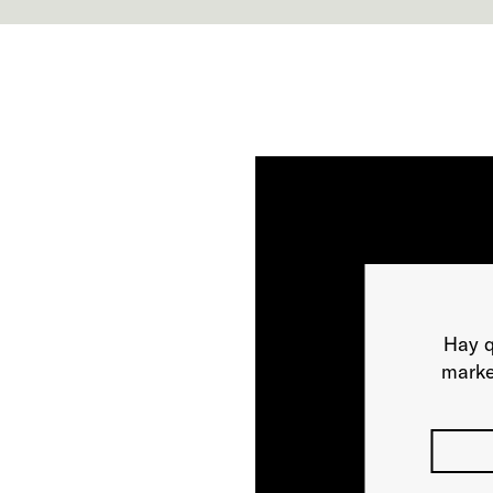
Hay q
marke