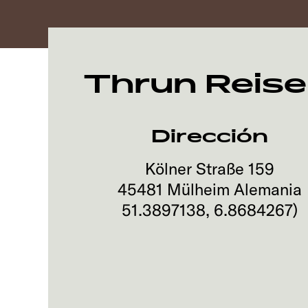
Thrun Reis
Dirección
Kölner Straße 159
45481
Mülheim
Alemania
51.3897138
,
6.8684267
)