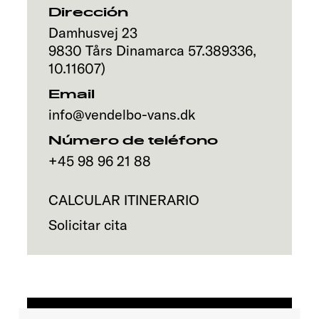
Dirección
Damhusvej 23
Servicio
9830
Tårs
Dinamarca
57.389336
,
10.11607
)
Email
info@vendelbo-vans.dk
Número de teléfono
+45 98 96 21 88
CALCULAR ITINERARIO
Solicitar cita