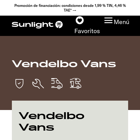
Promoción de financiación: condiciones desde 1,99 % TIN, 4,46 %
TAE* →
Menú
Favoritos
Vendelbo Vans
Modelos
Configurador
Encuentra tu Sunlight
Vendelbo
Búsqueda de
concesionarios
Vans
Descubrir